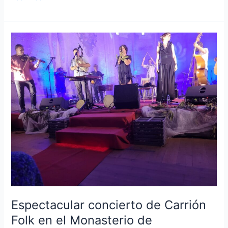
Espectacular
concierto
de
Carrión
Folk
en
el
Monasterio
de
Palazuelos
Espectacular concierto de Carrión
Folk en el Monasterio de