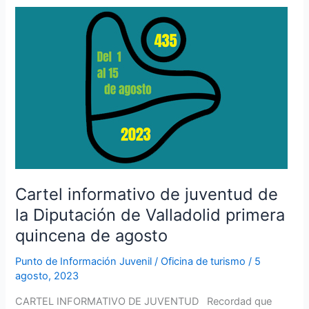
Cartel
informativo
de
juventud
de
la
Diputación
de
Valladolid
primera
quincena
Cartel informativo de juventud de
de
la Diputación de Valladolid primera
agosto
quincena de agosto
Punto de Información Juvenil
/
Oficina de turismo
/
5
agosto, 2023
CARTEL INFORMATIVO DE JUVENTUD Recordad que