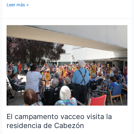
Leer más »
El
campamento
vacceo
visita
la
residencia
de
Cabezón
El campamento vacceo visita la
residencia de Cabezón