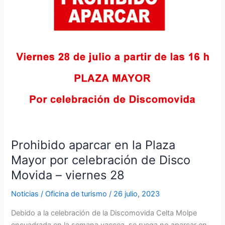
28
Prohibido aparcar en la Plaza
Mayor por celebración de Disco
Movida – viernes 28
Noticias
/
Oficina de turismo
/
26 julio, 2023
Debido a la celebración de la Discomovida Celta Molpe
encuadrada en la semana vaccea, se ruega no aparcar en