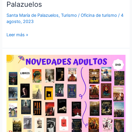
Palazuelos
Santa María de Palazuelos
,
Turismo
/
Oficina de turismo
/
4
agosto, 2023
Leer más »
Novedades
en
la
Biblioteca
mes
de
agosto