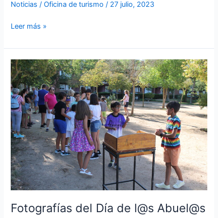
Noticias
/
Oficina de turismo
/
27 julio, 2023
Leer más »
Fotografías
del
Día
de
l@s
Abuel@s
Fotografías del Día de l@s Abuel@s