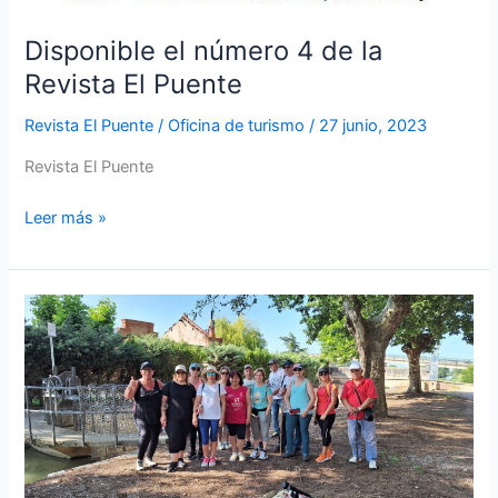
Disponible el número 4 de la
Revista El Puente
Revista El Puente
/
Oficina de turismo
/
27 junio, 2023
Revista El Puente
Leer más »
Segunda
salida
del
programa
«Cabezón
Saludable»