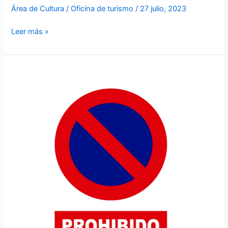
Área de Cultura
/
Oficina de turismo
/
27 julio, 2023
Leer más »
Prohibido
aparcar
en
la
Plaza
Mayor
por
celebración
de
Disco
Movida
–
viernes