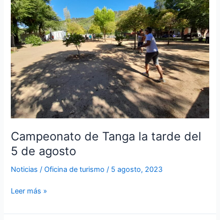
la
tarde
del
5
de
agosto
Campeonato de Tanga la tarde del
5 de agosto
Noticias
/
Oficina de turismo
/
5 agosto, 2023
Leer más »