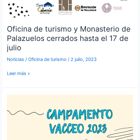
Oficina de turismo y Monasterio de
Palazuelos cerrados hasta el 17 de
julio
Noticias
/
Oficina de turismo
/
2 julio, 2023
Leer más »
Reunión
informativa
del
campamento
vacceo
–