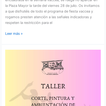
la Plaza Mayor la tarde del viernes 28 de julio. Os invitamos
a que disfrutéis de todo el programa de fiesta vaccea y
rogamos presten atención a las señales indicadoras y
respeten la restricción para el
Leer más »
Taller
de
trajes
vacceos
–
domingo
23
a
las
12:00