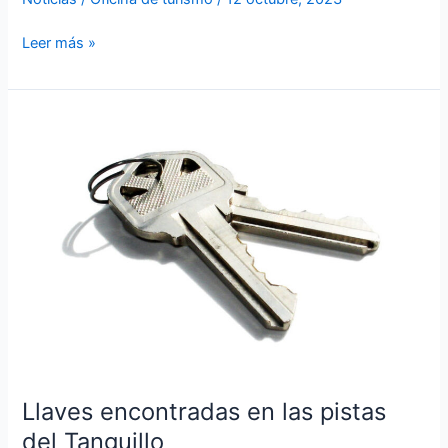
Leer más »
Llaves
encontradas
en
las
pistas
del
Tanguillo
Llaves encontradas en las pistas
del Tanguillo