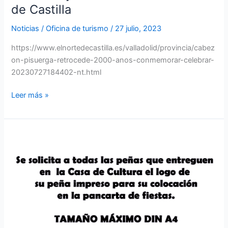
y
de Castilla
los
Noticias
/
Oficina de turismo
/
27 julio, 2023
vacceos
en
https://www.elnortedecastilla.es/valladolid/provincia/cabez
el
on-pisuerga-retrocede-2000-anos-conmemorar-celebrar-
Norte
20230727184402-nt.html
de
Castilla
Leer más »
¡Aviso
para
las
peñas!