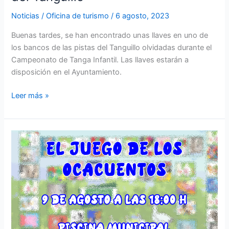
Noticias
/
Oficina de turismo
/
6 agosto, 2023
Buenas tardes, se han encontrado unas llaves en uno de
los bancos de las pistas del Tanguillo olvidadas durante el
Campeonato de Tanga Infantil. Las llaves estarán a
disposición en el Ayuntamiento.
Leer más »
El
juego
de
los
OcaCuentos