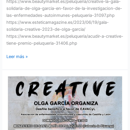
https://www.beautymarket.es/peluqueria/creative-la-gala-
solidaria-de-olga-garcia-en-favor-de-la-investigacion-de-
las-enfermedades-autoinmunes-peluqueria-31097.php
https://www.esteticamagazine.es/2023/06/19/gala-
solidaria-creative-2023-de-olga-garcia/
https://www.beautymarket.es/peluqueria/acudir-a-creative-
tiene-premio-peluqueria-31406.php
Leer más »
Desfile
Creative
2023