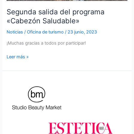
Segunda salida del programa
«Cabezón Saludable»
Noticias
/
Oficina de turismo
/
23 junio, 2023
¡Muchas gracias a todos por participar!
Leer más »
Publicaciones
sobre
el
desfile
del
domingo
en
revistas