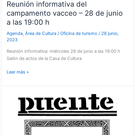
Reunión informativa del
campamento vacceo – 28 de junio
a las 19:00 h
Agenda
,
Área de Cultura
/
Oficina de turismo
/
28 junio,
2023
Reunión informativa: miércoles 28 de junio a las 19:00 h
Salón de actos de la Casa de Cultura
Leer más »
Disponible
el
número
4
de
la