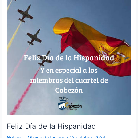
Día
de
la
Hispanidad
Feliz Día de la Hispanidad
Noticias
/
Oficina de turismo
/
12 octubre, 2023