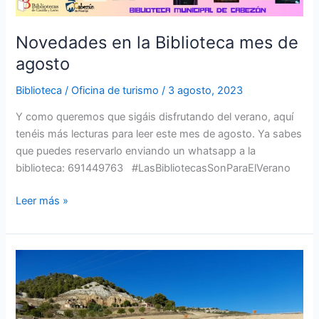
Novedades en la Biblioteca mes de
agosto
Biblioteca
/
Oficina de turismo
/
3 agosto, 2023
Y como queremos que sigáis disfrutando del verano, aquí
tenéis más lecturas para leer este mes de agosto. Ya sabes
que puedes reservarlo enviando un whatsapp a la
biblioteca: 691449763 #LasBibliotecasSonParaElVerano
Leer más »
Resumen
en
imágenes
del