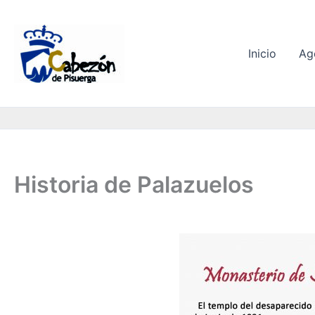
Ir
al
contenido
Inicio
Ag
Historia de Palazuelos
Monasterio de Santa María de Palazuelos