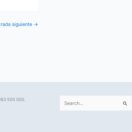
trada siguiente
→
983 500 005.
Buscar
por: