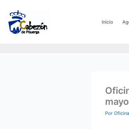
Ir
al
contenido
Inicio
Ag
Ofici
mayo
Por
Oficin