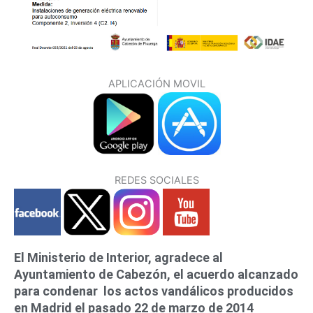
APLICACIÓN MOVIL
REDES SOCIALES
El Ministerio de Interior, agradece al
P
P
P
P
P
P
P
Ayuntamiento de Cabezón, el acuerdo alcanzado
á
á
á
á
á
á
á
para condenar los actos vandálicos producidos
g
g
g
g
g
g
g
en Madrid el pasado 22 de marzo de 2014
i
i
i
i
i
i
i