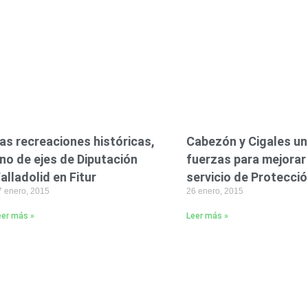
as recreaciones históricas,
Cabezón y Cigales u
no de ejes de Diputación
fuerzas para mejorar 
alladolid en Fitur
servicio de Protección
7 enero, 2015
26 enero, 2015
eer más »
Leer más »