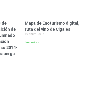
s de
Mapa de Enoturismo digital,
ición de
ruta del vino de Cigales
19 enero, 2015
alumnado
ación
Leer más »
urso 2014-
pisuerga