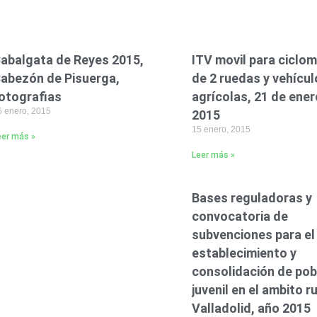
abalgata de Reyes 2015,
ITV movil para ciclo
abezón de Pisuerga,
de 2 ruedas y vehícu
otografias
agrícolas, 21 de ener
6 enero, 2015
2015
15 enero, 2015
eer más »
Leer más »
Bases reguladoras y
convocatoria de
subvenciones para el
establecimiento y
consolidación de pob
juvenil en el ambito r
Valladolid, año 2015