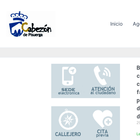
Ir
al
contenido
Inicio
Ag
B
c
c
f
p
d
d
2
L