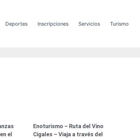
Deportes
Inscripciones
Servicios
Turismo
P
P
á
á
g
g
i
i
n
n
a
a
danzas
Enoturismo – Ruta del Vino
 en el
Cigales – Viaja a través del