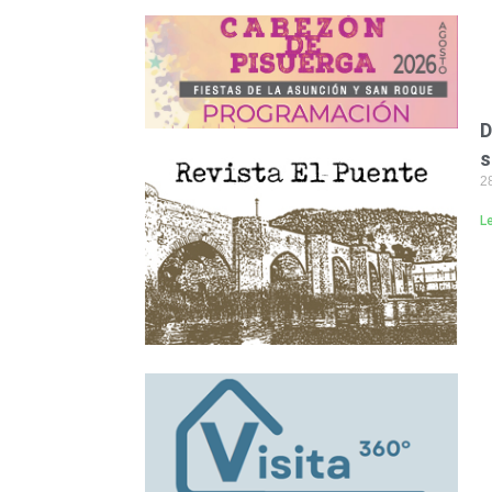
D
s
2
L