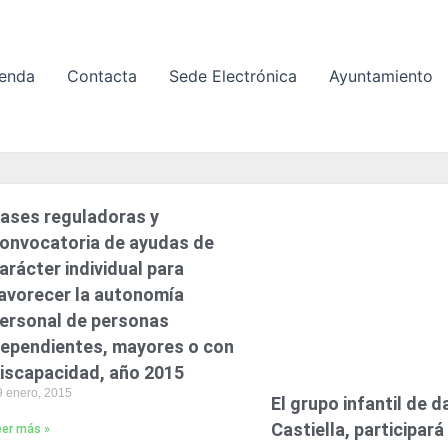
enda
Contacta
Sede Electrónica
Ayuntamiento
ases reguladoras y
P
P
P
P
P
onvocatoria de ayudas de
á
á
á
á
á
arácter individual para
g
g
g
g
g
avorecer la autonomía
i
i
i
i
i
ersonal de personas
n
n
n
n
n
ependientes, mayores o con
a
a
a
a
a
iscapacidad, año 2015
9 enero, 2015
El grupo infantil de 
Castiella, participará
eer más »