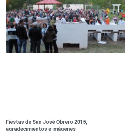
n
n
n
n
n
n
n
a
a
a
a
a
a
a
Fiestas de San José Obrero 2015,
agradecimientos e imágenes