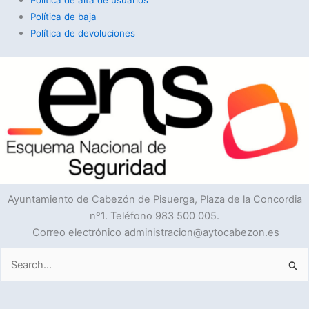
Política de baja
Política de devoluciones
Ayuntamiento de Cabezón de Pisuerga, Plaza de la Concordia
nº1. Teléfono 983 500 005.
Correo electrónico administracion@aytocabezon.es
Buscar
por: