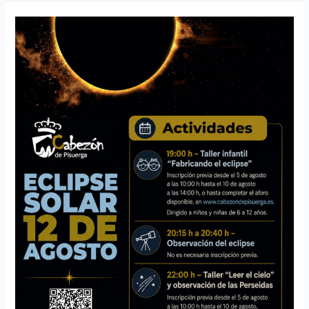
Eclipse
solar
12
de
agosto
de
2026