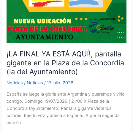
la
Concordia
(la
del
Ayuntamiento)
¡LA FINAL YA ESTÁ AQUÍ!, pantalla
gigante en la Plaza de la Concordia
(la del Ayuntamiento)
Noticias
/
Noticias
/
17 julio, 2026
España se juega la gloria ante Argentina y queremos vivirlo
contigo. Domingo 19/07/2026 | 21:00 h Plaza de la
Concordia (Ayuntamiento) Pantalla gigante Viste tus
colores, trae tu voz y anima a España. ¡A por la segunda
estrella