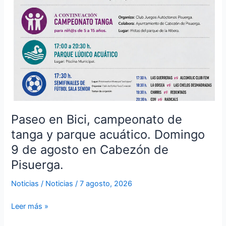
agosto
en
Cabezón
de
Pisuerga.
Paseo en Bici, campeonato de
tanga y parque acuático. Domingo
9 de agosto en Cabezón de
Pisuerga.
Noticias
/
Noticias
/
7 agosto, 2026
Leer más »