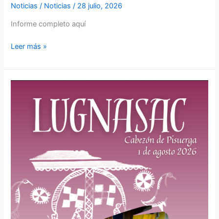
Noticias
/
Noticias
/
28 julio, 2026
Informe completo aquí
Leer más »
Fiesta
Vaccea
de
Lugnasac
1
de
agosto
en
Cabezón
de
Pisuerga