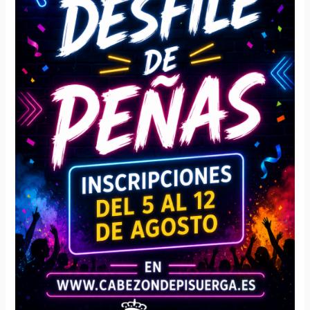
de
peñas