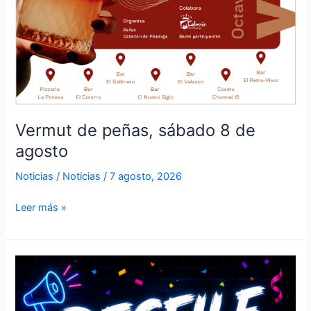
Vermut de peñas, sábado 8 de
agosto
Noticias
/
Noticias
/
7 agosto, 2026
Leer más »
Inscripciones
al
desfile