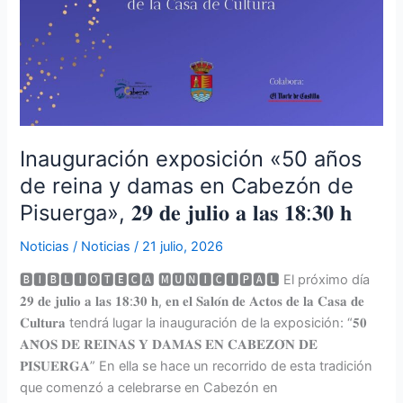
𝐡
Inauguración exposición «50 años
de reina y damas en Cabezón de
Pisuerga», 𝟐𝟗 𝐝𝐞 𝐣𝐮𝐥𝐢𝐨 𝐚 𝐥𝐚𝐬 𝟏𝟖:𝟑𝟎 𝐡
Noticias
/
Noticias
/
21 julio, 2026
🅱🅸🅱🅻🅸🅾🆃🅴🅲🅰 🅼🆄🅽🅸🅲🅸🅿🅰🅻 El próximo día
𝟐𝟗 𝐝𝐞 𝐣𝐮𝐥𝐢𝐨 𝐚 𝐥𝐚𝐬 𝟏𝟖:𝟑𝟎 𝐡, 𝐞𝐧 𝐞𝐥 𝐒𝐚𝐥𝐨́𝐧 𝐝𝐞 𝐀𝐜𝐭𝐨𝐬 𝐝𝐞 𝐥𝐚 𝐂𝐚𝐬𝐚 𝐝𝐞
𝐂𝐮𝐥𝐭𝐮𝐫𝐚 tendrá lugar la inauguración de la exposición: “𝟓𝟎
𝐀𝐍̃𝐎𝐒 𝐃𝐄 𝐑𝐄𝐈𝐍𝐀𝐒 𝐘 𝐃𝐀𝐌𝐀𝐒 𝐄𝐍 𝐂𝐀𝐁𝐄𝐙𝐎́𝐍 𝐃𝐄
𝐏𝐈𝐒𝐔𝐄𝐑𝐆𝐀” En ella se hace un recorrido de esta tradición
que comenzó a celebrarse en Cabezón en