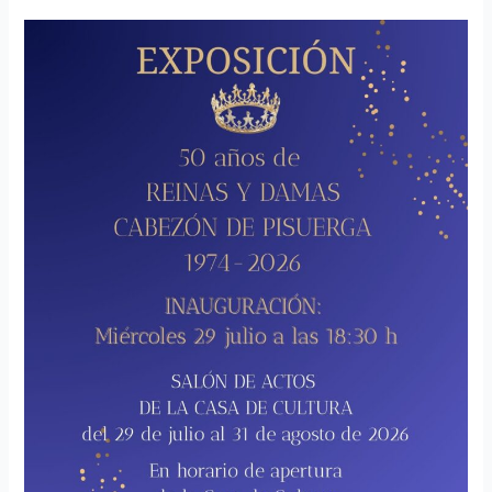
Inauguración
exposición
«50
años
de
reina
y
damas
en
Cabezón
de
Pisuerga»,
𝟐𝟗
𝐝𝐞
𝐣𝐮𝐥𝐢𝐨
𝐚
𝐥𝐚𝐬
𝟏𝟖:𝟑𝟎