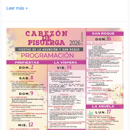
Leer más »
Programa
de
fiestas
de
la
Asunción
y
San
Roque