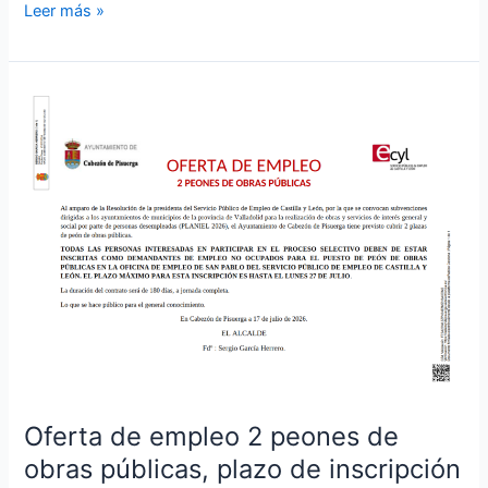
Leer más »
Oferta
de
empleo
2
peones
de
obras
públicas,
plazo
de
inscripción
en
la
Oferta de empleo 2 peones de
oficina
obras públicas, plazo de inscripción
de