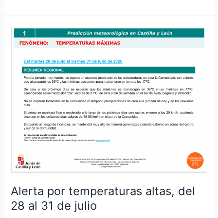
Alerta
por
temperaturas
altas,
del
28
al
31
de
julio
Alerta por temperaturas altas, del
28 al 31 de julio