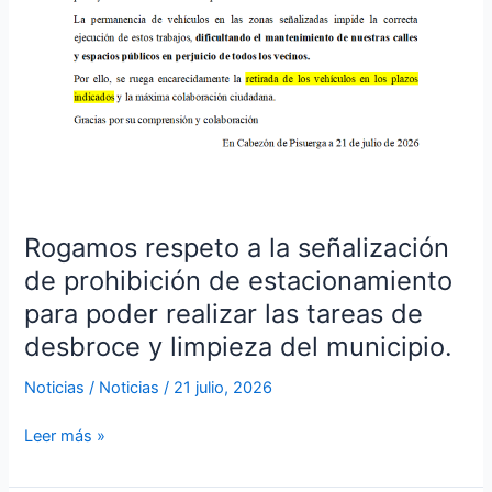
de
estacionamiento
para
poder
realizar
las
tareas
de
desbroce
y
Rogamos respeto a la señalización
limpieza
de prohibición de estacionamiento
del
para poder realizar las tareas de
municipio.
desbroce y limpieza del municipio.
Noticias
/
Noticias
/
21 julio, 2026
Leer más »