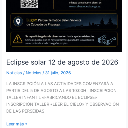
Eclipse solar 12 de agosto de 2026
Noticias
/
Noticias
/
31 julio, 2026
LA INSCRIPCIÓN A LAS ACTIVIDADES COMENZARÁ A
PARTIR DEL 5 DE AGOSTO A LAS 10:00H INSCRIPCIÓN
TALLER INFANTIL «FABRICANDO EL ECLIPSE»
INSCRIPCIÓN TALLER «LEER EL CIELO» Y OBSERVACIÓN
DE LAS PERSEIDAS
Leer más »