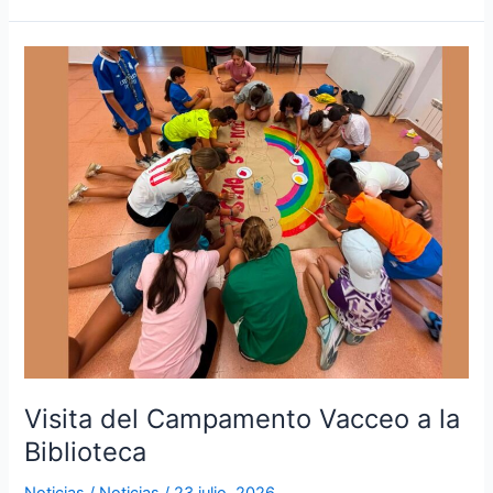
Visita
del
Campamento
Vacceo
a
la
Biblioteca
Visita del Campamento Vacceo a la
Biblioteca