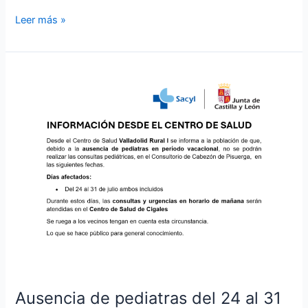
Leer más »
Ausencia
de
pediatras
del
24
al
31
de
julio
las
consultas
se
realizarán
el
Ausencia de pediatras del 24 al 31
consultorio