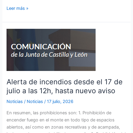
Leer más »
Alerta
de
incendios
desde
el
17
de
Alerta de incendios desde el 17 de
julio
julio a las 12h, hasta nuevo aviso
a
las
Noticias
/
Noticias
/
17 julio, 2026
12h,
hasta
En resumen, las prohibiciones son: 1. Prohibición de
nuevo
encender fuego en el monte en todo tipo de espacios
aviso
abiertos, así como en zonas recreativas y de acampada,