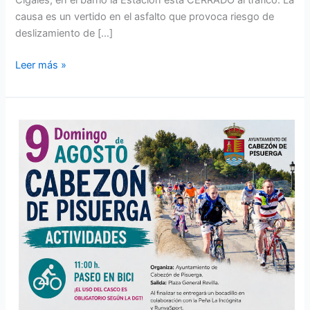
Cigales, en el barrio la Estación esta CERRADO al trafico. La
causa es un vertido en el asfalto que provoca riesgo de
deslizamiento de […]
Leer más »
Paseo
en
Bici,
campeonato
de
tanga
y
parque
acuático.
Domingo
9
de