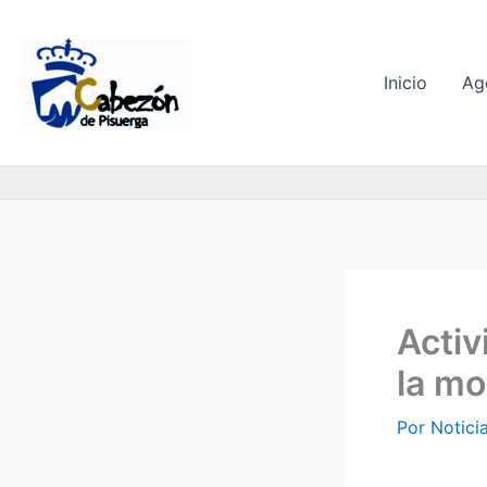
Ir
al
contenido
Inicio
Ag
Activ
la mo
Por
Notici