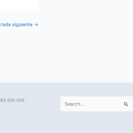
trada siguiente
→
983 500 005.
Buscar
por: