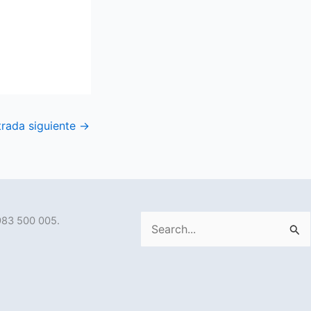
trada siguiente
→
983 500 005.
Buscar
por: