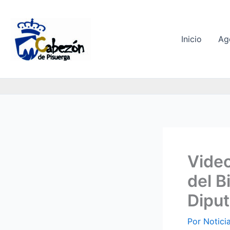
Ir
al
contenido
Inicio
Ag
Video
del B
Diput
Por
Notici