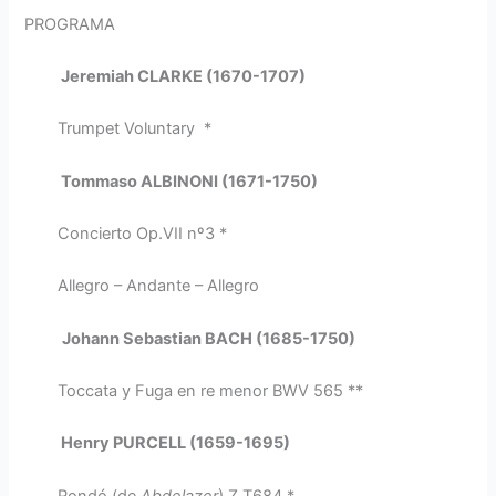
PROGRAMA
Jeremiah CLARKE (1670-1707)
Trumpet Voluntary *
Tommaso ALBINONI (1671-1750)
Concierto Op.VII nº3 *
Allegro – Andante – Allegro
Johann Sebastian BACH (1685-1750)
Toccata y Fuga en re menor BWV 565 **
Henry PURCELL (1659-1695)
Rondó (de
Abdelazer
) Z.T684 *