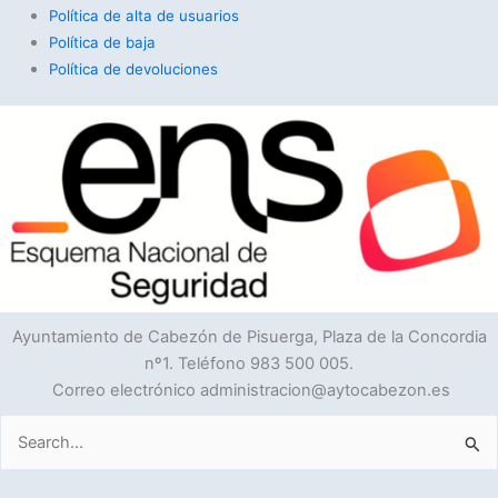
Política de alta de usuarios
Política de baja
Política de devoluciones
Ayuntamiento de Cabezón de Pisuerga, Plaza de la Concordia
nº1. Teléfono 983 500 005.
Correo electrónico administracion@aytocabezon.es
Buscar
por: