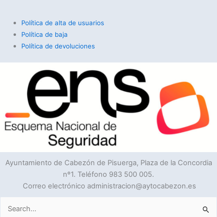
Política de alta de usuarios
Política de baja
Política de devoluciones
Ayuntamiento de Cabezón de Pisuerga, Plaza de la Concordia
nº1. Teléfono 983 500 005.
Correo electrónico administracion@aytocabezon.es
Buscar