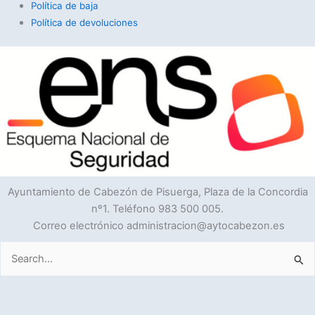
Política de baja
Política de devoluciones
Ayuntamiento de Cabezón de Pisuerga, Plaza de la Concordia
nº1. Teléfono 983 500 005.
Correo electrónico administracion@aytocabezon.es
Buscar
por: