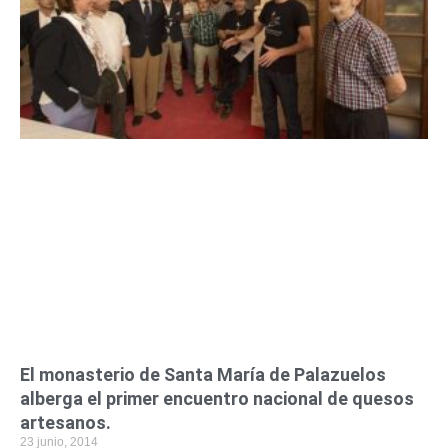
n
n
n
n
n
n
n
a
a
a
a
a
a
a
El monasterio de Santa María de Palazuelos
alberga el primer encuentro nacional de quesos
artesanos.
23 junio, 2014