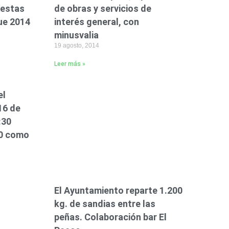
fiestas
de obras y servicios de
ue 2014
interés general, con
minusvalia
19 agosto, 2014
Leer más »
el
16 de
:30
30 como
El Ayuntamiento reparte 1.200
kg. de sandias entre las
peñas. Colaboración bar El