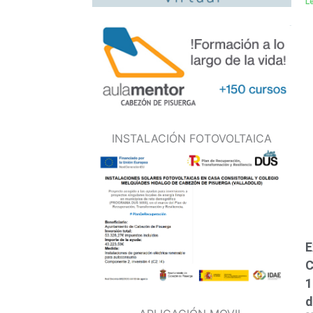
L
INSTALACIÓN FOTOVOLTAICA
E
C
1
d