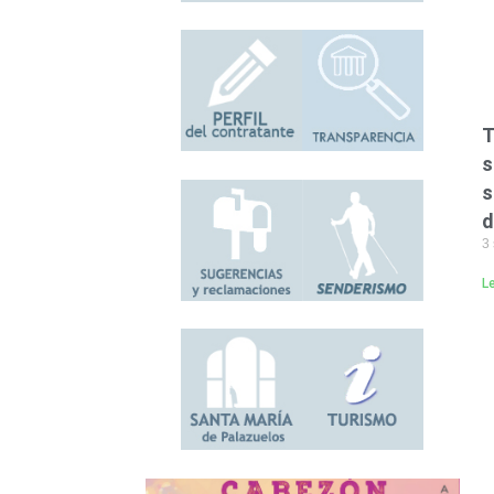
T
s
s
d
3
L