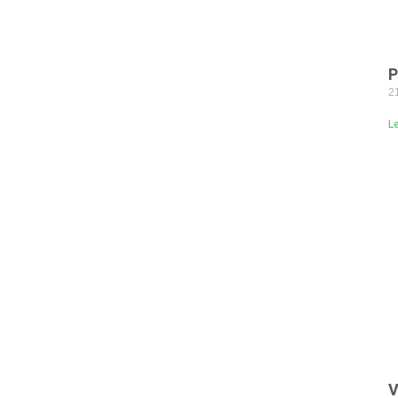
P
2
L
V