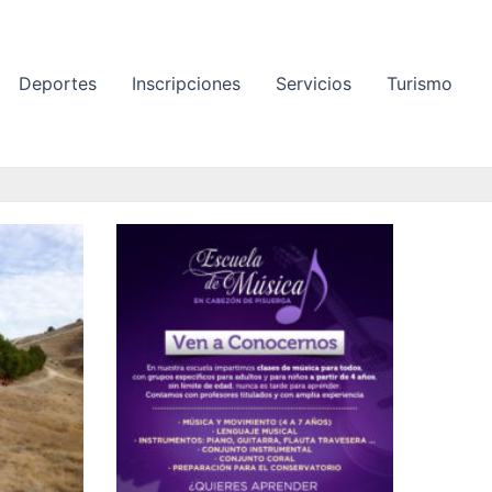
Deportes
Inscripciones
Servicios
Turismo
P
P
á
á
g
g
i
i
n
n
a
a