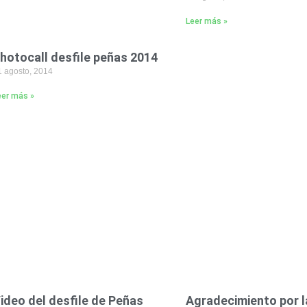
Leer más »
hotocall desfile peñas 2014
1 agosto, 2014
eer más »
ideo del desfile de Peñas
Agradecimiento por l