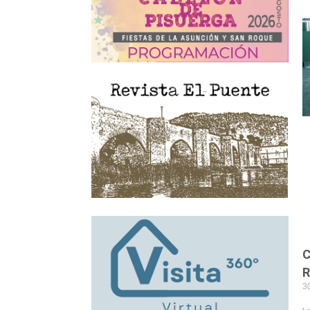
C
R
3