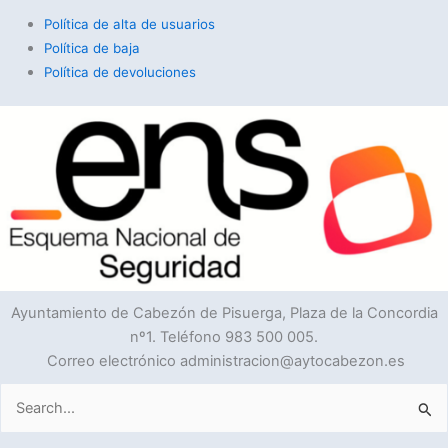
Política de alta de usuarios
Política de baja
Política de devoluciones
Ayuntamiento de Cabezón de Pisuerga, Plaza de la Concordia
nº1. Teléfono 983 500 005.
Correo electrónico administracion@aytocabezon.es
Buscar
por: