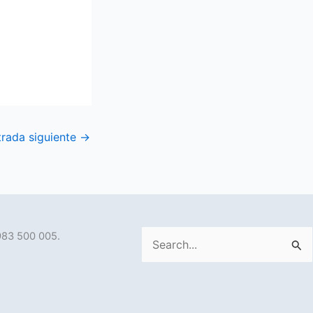
trada siguiente
→
983 500 005.
Buscar
por: