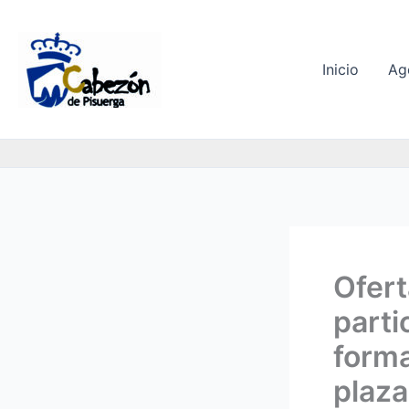
Ir
al
contenido
Inicio
Ag
Ofert
parti
form
plaza