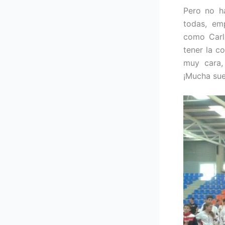
Pero no h
todas, em
como Carl
tener la c
muy cara,
¡Mucha suer