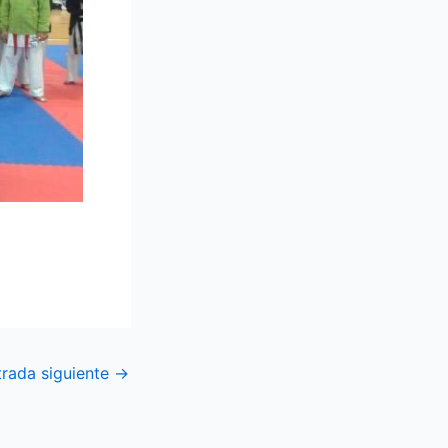
trada siguiente
→