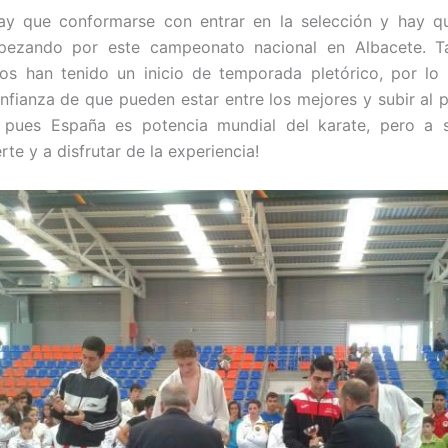
ay que conformarse con entrar en la selección y hay qu
pezando por este campeonato nacional en Albacete. T
os han tenido un inicio de temporada pletórico, por lo
onfianza de que pueden estar entre los mejores y subir al 
 pues España es potencia mundial del karate, pero a s
te y a disfrutar de la experiencia!