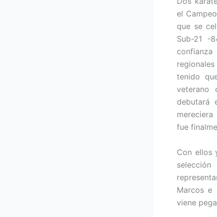
Dos karate
el Campeon
que se cel
Sub-21 -8
confianza
regionales
tenido qu
veterano 
debutará 
mereciera 
fue finalm
Con ellos 
selección
representa
Marcos e I
viene pega