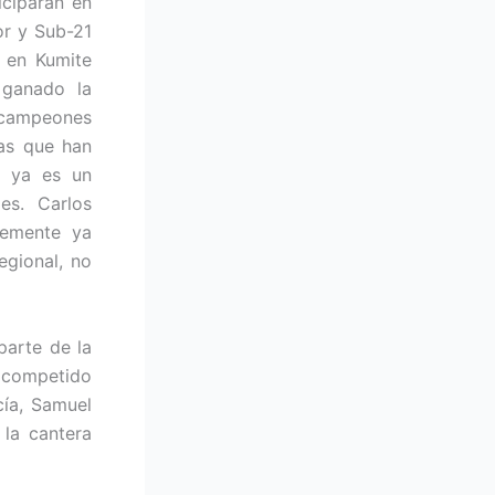
iciparán en
or y Sub-21
á en Kumite
 ganado la
 campeones
las que han
o ya es un
es. Carlos
lemente ya
egional, no
parte de la
 competido
cía, Samuel
 la cantera