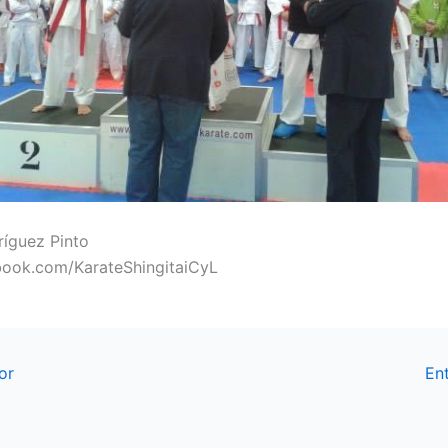
ríguez Pinto
ook.com/KarateShingitaiCyL
or
En