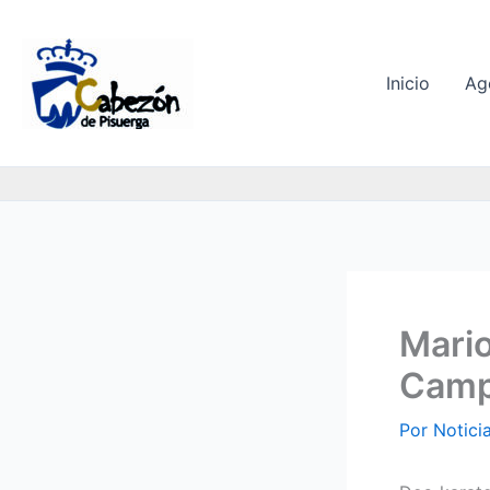
Ir
al
contenido
Inicio
Ag
Mario
Camp
Por
Notici