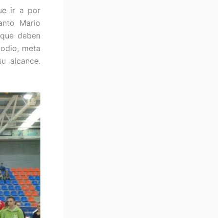
e ir a por
anto Mario
 que deben
podio, meta
u alcance.