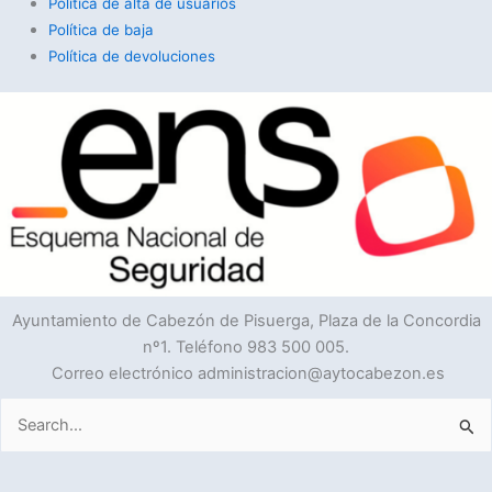
Política de alta de usuarios
Política de baja
Política de devoluciones
Ayuntamiento de Cabezón de Pisuerga, Plaza de la Concordia
nº1. Teléfono 983 500 005.
Correo electrónico administracion@aytocabezon.es
Buscar
por: