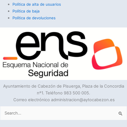
Política de alta de usuarios
Política de baja
Política de devoluciones
Ayuntamiento de Cabezón de Pisuerga, Plaza de la Concordia
nº1. Teléfono 983 500 005.
Correo electrónico administracion@aytocabezon.es
Buscar
por: