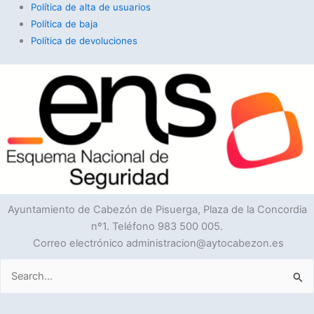
Política de alta de usuarios
Política de baja
Política de devoluciones
Ayuntamiento de Cabezón de Pisuerga, Plaza de la Concordia
nº1. Teléfono 983 500 005.
Correo electrónico administracion@aytocabezon.es
Buscar
por: