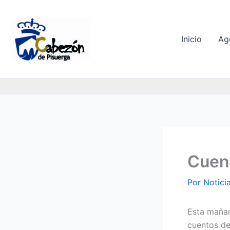
Ir
al
contenido
Inicio
Ag
Cuen
Por
Notici
Esta mañan
cuentos de