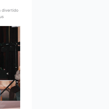
n divertido
us