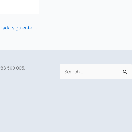
trada siguiente
→
983 500 005.
Buscar
por: