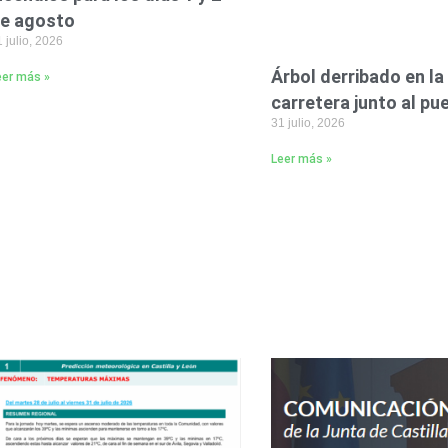
e agosto
 julio, 2026
Árbol derribado en la
eer más »
carretera junto al pu
31 julio, 2026
Leer más »