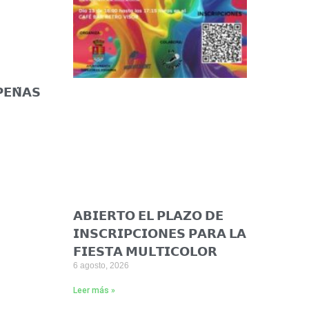
𝗘𝗡̃𝗔𝗦
𝗔𝗕𝗜𝗘𝗥𝗧𝗢 𝗘𝗟 𝗣𝗟𝗔𝗭𝗢 𝗗𝗘
𝗜𝗡𝗦𝗖𝗥𝗜𝗣𝗖𝗜𝗢𝗡𝗘𝗦 𝗣𝗔𝗥𝗔 𝗟𝗔
𝗙𝗜𝗘𝗦𝗧𝗔 𝗠𝗨𝗟𝗧𝗜𝗖𝗢𝗟𝗢𝗥
6 agosto, 2026
Leer más »