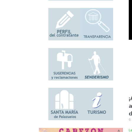
¡
𝗮
𝗱
6
L