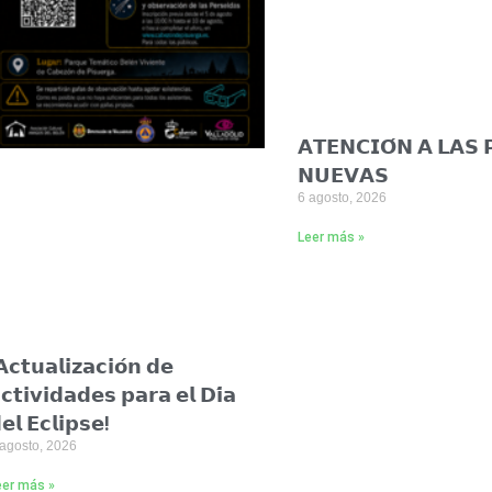
𝗔𝗧𝗘𝗡𝗖𝗜𝗢́𝗡 𝗔 𝗟𝗔𝗦 
𝗡𝗨𝗘𝗩𝗔𝗦
6 agosto, 2026
Leer más »
𝗰𝘁𝘂𝗮𝗹𝗶𝘇𝗮𝗰𝗶𝗼́𝗻 𝗱𝗲
𝗰𝘁𝗶𝘃𝗶𝗱𝗮𝗱𝗲𝘀 𝗽𝗮𝗿𝗮 𝗲𝗹 𝗗𝗶́𝗮
𝗲𝗹 𝗘𝗰𝗹𝗶𝗽𝘀𝗲!
 agosto, 2026
eer más »