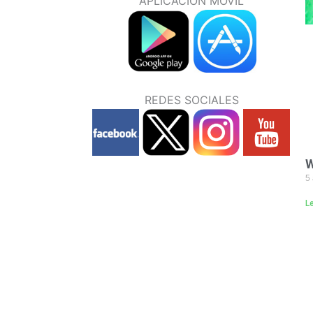
APLICACIÓN MOVIL
REDES SOCIALES
W
5
L