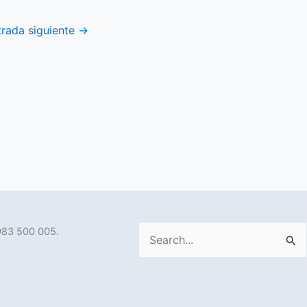
trada siguiente
→
983 500 005.
Buscar
por: