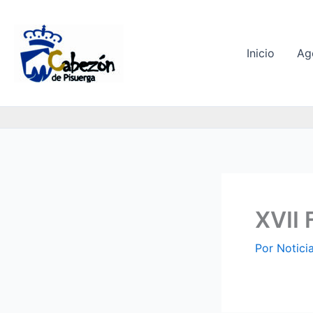
Ir
al
contenido
Inicio
Ag
XVII 
Por
Notici