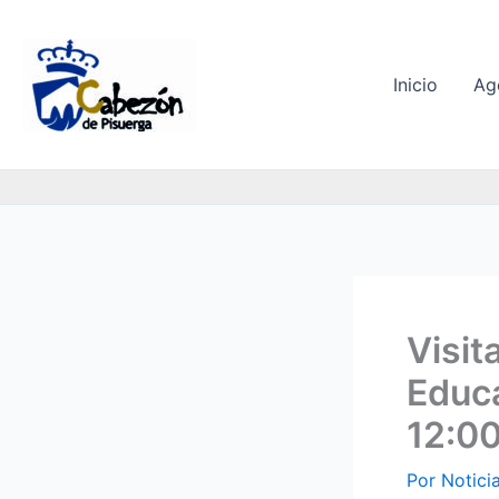
Ir
al
contenido
Inicio
Ag
Visit
Educa
12:0
Por
Notici