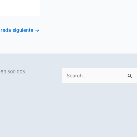
trada siguiente
→
983 500 005.
Buscar
por: