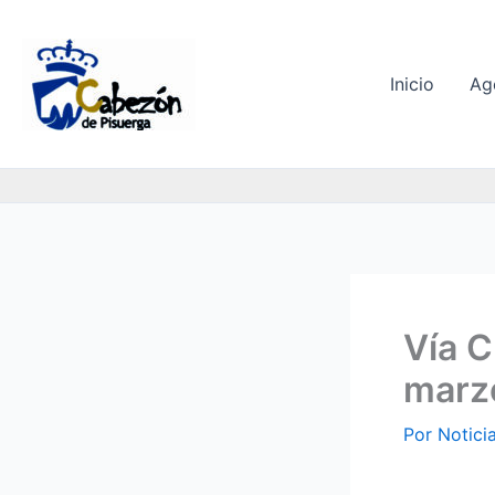
Ir
al
contenido
Inicio
Ag
Vía C
marzo
Por
Notici