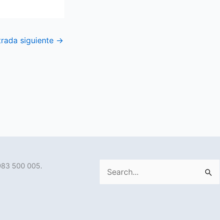
trada siguiente
→
983 500 005.
Buscar
por: