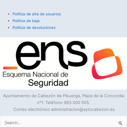
Política de alta de usuarios
Política de baja
Política de devoluciones
Ayuntamiento de Cabezón de Pisuerga, Plaza de la Concordia
nº1. Teléfono 983 500 005.
Correo electrónico administracion@aytocabezon.es
Buscar