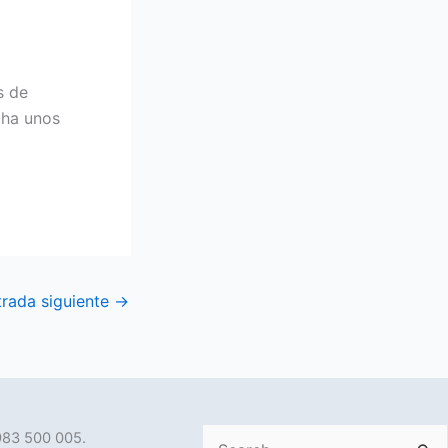
s de
cha unos
trada siguiente
→
983 500 005.