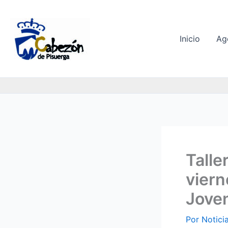
Ir
al
contenido
Inicio
Ag
Talle
viern
Jove
Por
Notici