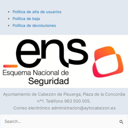
Política de alta de usuarios
Política de baja
Política de devoluciones
Ayuntamiento de Cabezón de Pisuerga, Plaza de la Concordia
nº1. Teléfono 983 500 005.
Correo electrónico administracion@aytocabezon.es
Buscar