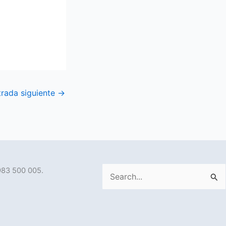
trada siguiente
→
983 500 005.
Buscar
por: