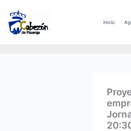
Ir
al
contenido
Inicio
Ag
Proye
empr
Jorna
20:30