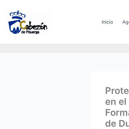
Ir
al
contenido
Inicio
Ag
Prote
en el
Forma
de D