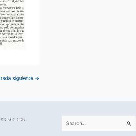
trada siguiente
→
983 500 005.
Buscar
por: