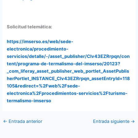
Solicitud telemática:
https://imserso.es/web/sede-
electronica/procedimiento-
servicios/detalle/-/asset_publisher/Clv43EZRrpqn/con
tent/programa-de-termalismo-del-imserso/20123?
_com_liferay_asset_publisher_web_portlet_AssetPublis
herPortlet_INSTANCE_Clv43EZRrpqn_assetEntryId=118
105&redirect=%2Fweb%2Fsede-
electronica%2Fprocedimientos-servicios%2Fturismo-
termalismo-imserso
←
Entrada anterior
Entrada siguiente
→