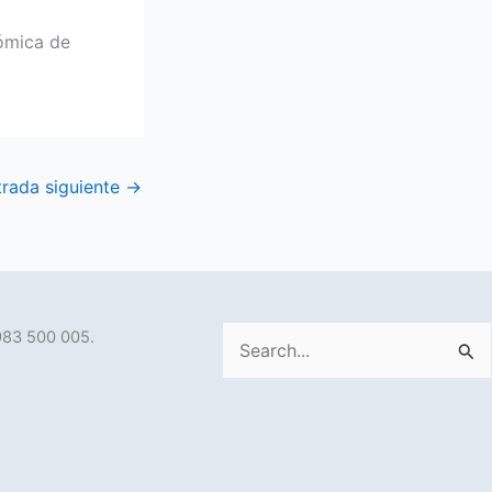
nómica de
trada siguiente
→
983 500 005.
Buscar
por: