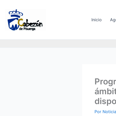
Ir
al
contenido
Inicio
Ag
Progr
ámbit
dispo
Por
Notici