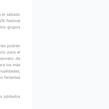
a el sábado
II Festival
 los grupos
enes podrán
cio para el
mpeonato de
ara los más
nualidades,
s feriantes
s jubilados