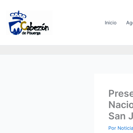
Ir
al
contenido
Inicio
Ag
Prese
Nacio
San J
Por
Notici