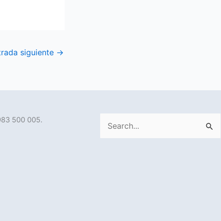
trada siguiente
→
983 500 005.
Buscar
por: