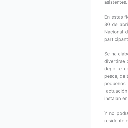
asistentes.
En estas f
30 de abri
Nacional d
participan
Se ha elab
divertirse
deporte co
pesca, de 
pequeños e
actuación 
instalan en
Y no podía
residente 