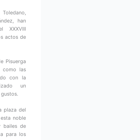
 Toledano,
ández, han
el XXXVIII
os actos de
de Pisuerga
e como las
ndo con la
anizado un
 gustos.
a plaza del
esta noble
 bailes de
da para los