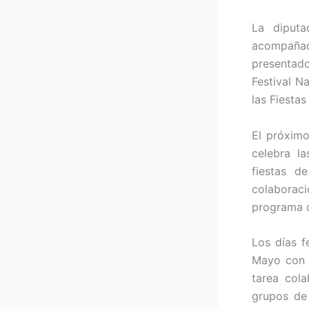
La diputa
acompañad
presentad
Festival N
las Fiesta
El próximo
celebra l
fiestas d
colaborac
programa c
Los días f
Mayo con 
tarea col
grupos de 