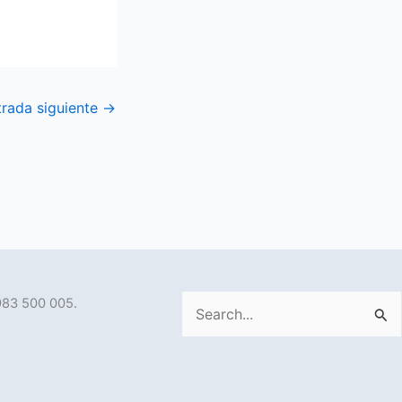
trada siguiente
→
983 500 005.
Buscar
por: