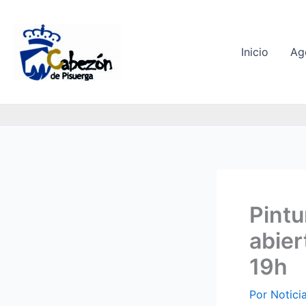
Ir
al
contenido
Inicio
Ag
Pintu
abier
19h
Por
Notici