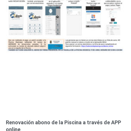
n
n
n
n
n
n
n
a
a
a
a
a
a
a
Renovación abono de la Piscina a través de APP
online