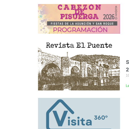
S
2
10
L