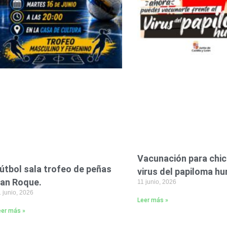
Vacunación para chic
útbol sala trofeo de peñas
virus del papiloma h
an Roque.
11 junio, 2026
 junio, 2026
Leer más »
eer más »