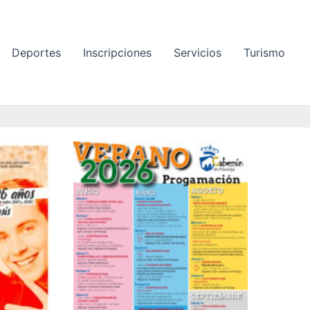
Deportes
Inscripciones
Servicios
Turismo
P
á
g
i
n
a