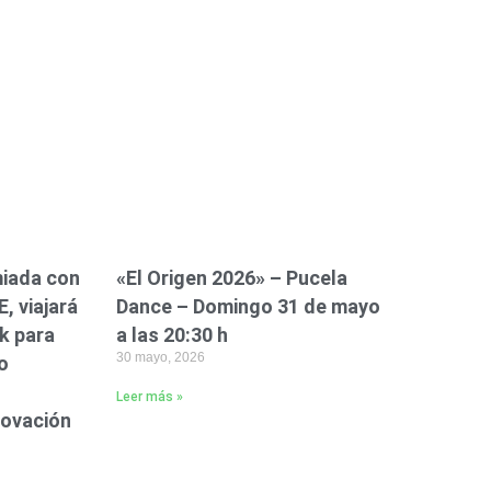
iada con
«El Origen 2026» – Pucela
, viajará
Dance – Domingo 31 de mayo
k para
a las 20:30 h
30 mayo, 2026
o
Leer más »
novación