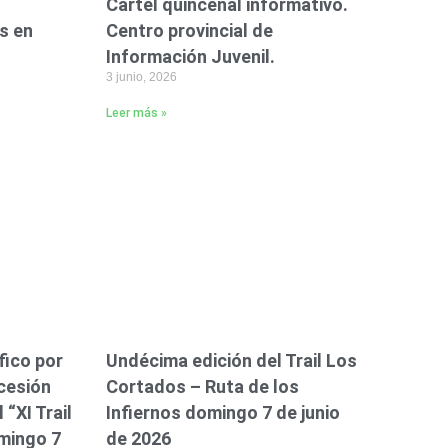
Cartel quincenal informativo.
s en
Centro provincial de
Información Juvenil.
3 junio, 2026
Leer más »
fico por
Undécima edición del Trail Los
ocesión
Cortados – Ruta de los
 “XI Trail
Infiernos domingo 7 de junio
mingo 7
de 2026