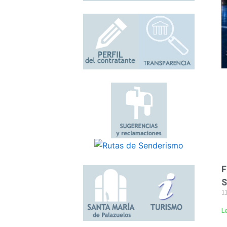
F
S
11
L