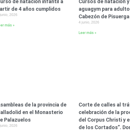
urso de natación infantil a
Cursos de natación y
artir de 4 años cumplidos
aguagym para adulto
junio, 2026
Cabezón de Pisuerga
4 junio, 2026
eer más »
Leer más »
sambleas de la provincia de
Corte de calles al trá
alladolid en el Monasterio
celebración de la pr
e Palazuelos
del Corpus Christi y el
junio, 2026
de los Cortados”. Do