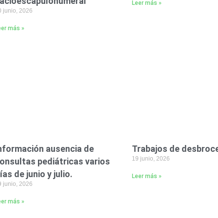
acioescapulohumeral
Leer más »
 junio, 2026
eer más »
nformación ausencia de
Trabajos de desbroc
19 junio, 2026
onsultas pediátricas varios
ías de junio y julio.
Leer más »
 junio, 2026
eer más »