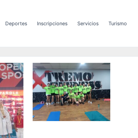
Deportes
Inscripciones
Servicios
Turismo
P
á
g
i
n
a