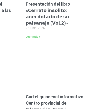
el
Presentación del libro
 a las
«𝗖𝗲𝗿𝗿𝗮𝘁𝗼 𝗶𝗻𝘀𝗼́𝗹𝗶𝘁𝗼:
𝗮𝗻𝗲𝗰𝗱𝗼𝘁𝗮𝗿𝗶𝗼 𝗱𝗲 𝘀𝘂
𝗽𝗮𝗶𝘀𝗮𝗻𝗮𝗷𝗲 (𝗩𝗼𝗹.𝟮)»
22 junio, 2026
Leer más »
Cartel quincenal informativo.
Centro provincial de