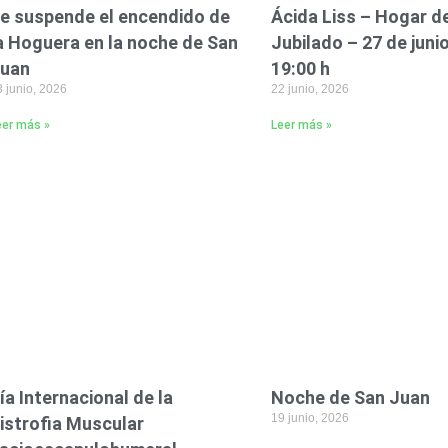
e suspende el encendido de
Ácida Liss – Hogar d
a Hoguera en la noche de San
Jubilado – 27 de junio
uan
19:00 h
 junio, 2026
22 junio, 2026
eer más »
Leer más »
ía Internacional de la
Noche de San Juan
19 junio, 2026
istrofia Muscular