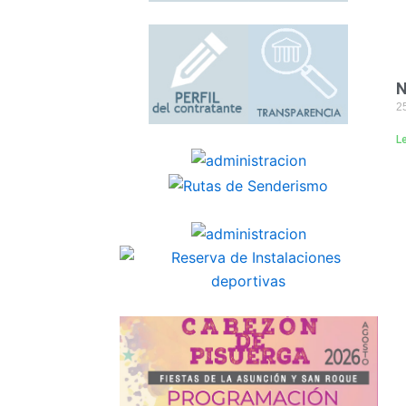
N
25
L