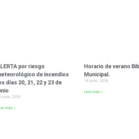
LERTA por riesgo
Horario de verano Bi
eteorológico de incendios
Municipal.
18 junio, 2026
os días 20, 21, 22 y 23 de
unio
Leer más »
 junio, 2026
eer más »