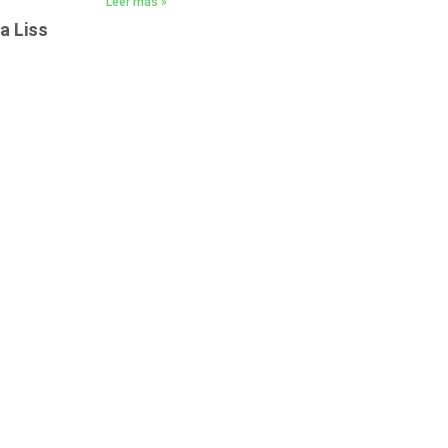
Leer más »
da Liss