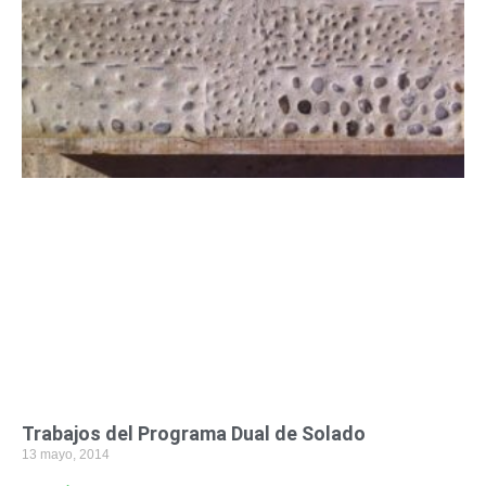
n
n
n
n
n
n
n
a
a
a
a
a
a
a
Trabajos del Programa Dual de Solado
13 mayo, 2014