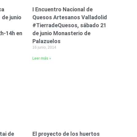
ca
I Encuentro Nacional de
de junio
Quesos Artesanos Valladolid
#TierradeQuesos, sábado 21
2h-14h en
de junio Monasterio de
Palazuelos
16 junio, 2014
Leer más »
tai de
El proyecto de los huertos