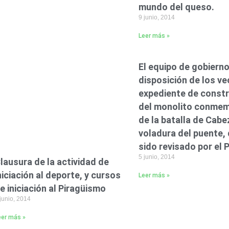
mundo del queso.
9 junio, 2014
Leer más »
El equipo de gobiern
disposición de los ve
expediente de const
del monolito conmem
de la batalla de Cabe
voladura del puente, 
sido revisado por el
5 junio, 2014
lausura de la actividad de
niciación al deporte, y cursos
Leer más »
e iniciación al Piragüismo
junio, 2014
eer más »