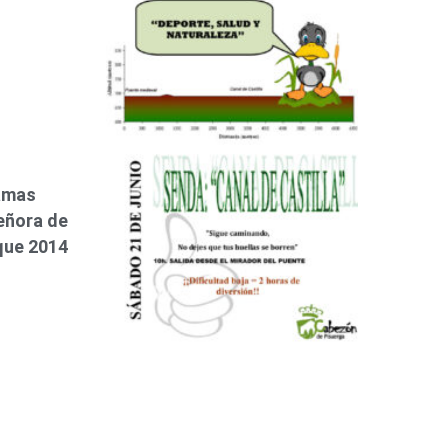
damas
eñora de
que 2014