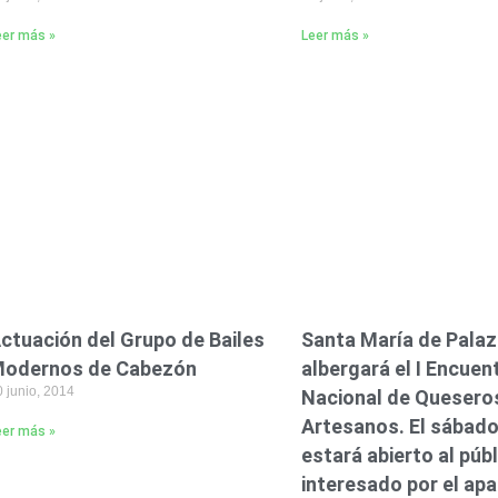
eer más »
Leer más »
ctuación del Grupo de Bailes
Santa María de Palaz
odernos de Cabezón
albergará el I Encuen
 junio, 2014
Nacional de Quesero
Artesanos. El sábado
eer más »
estará abierto al púb
interesado por el ap