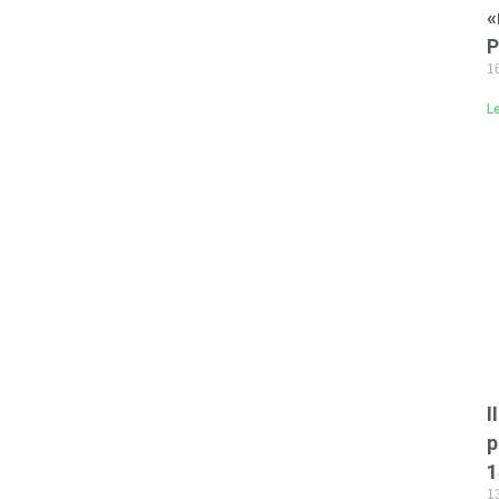
«
P
16
L
I
p
1
13