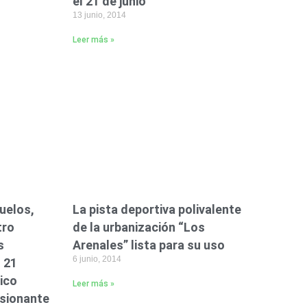
el 21 de junio
13 junio, 2014
Leer más »
uelos,
La pista deportiva polivalente
tro
de la urbanización “Los
s
Arenales” lista para su uso
6 junio, 2014
 21
lico
Leer más »
asionante