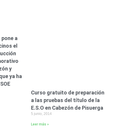
o pone a
cinos el
rucción
orativo
zón y
que ya ha
 PSOE
Curso gratuito de preparación
a las pruebas del título de la
E.S.O en Cabezón de Pisuerga
5 junio, 2014
Leer más »