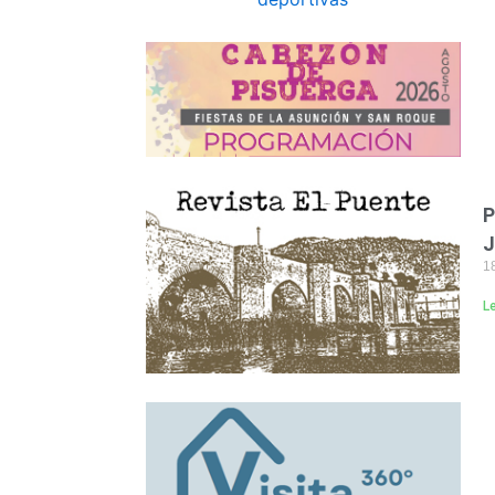
P
J
18
L