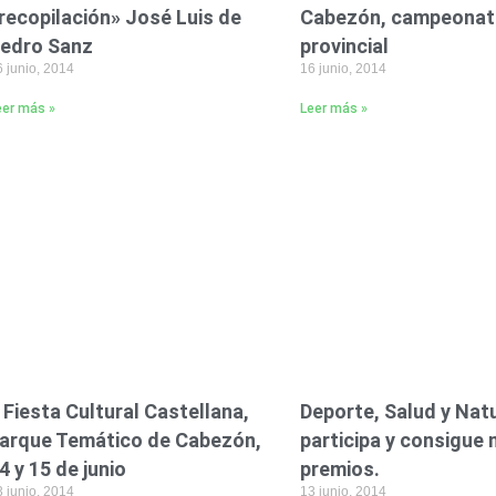
recopilación» José Luis de
Cabezón, campeona
edro Sanz
provincial
 junio, 2014
16 junio, 2014
eer más »
Leer más »
I Fiesta Cultural Castellana,
Deporte, Salud y Nat
arque Temático de Cabezón,
participa y consigue
4 y 15 de junio
premios.
 junio, 2014
13 junio, 2014