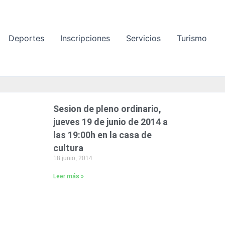
Deportes
Inscripciones
Servicios
Turismo
Sesion de pleno ordinario,
P
P
jueves 19 de junio de 2014 a
á
á
las 19:00h en la casa de
g
g
cultura
i
i
18 junio, 2014
n
n
a
a
Leer más »