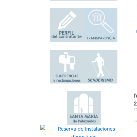
I
2
20
L