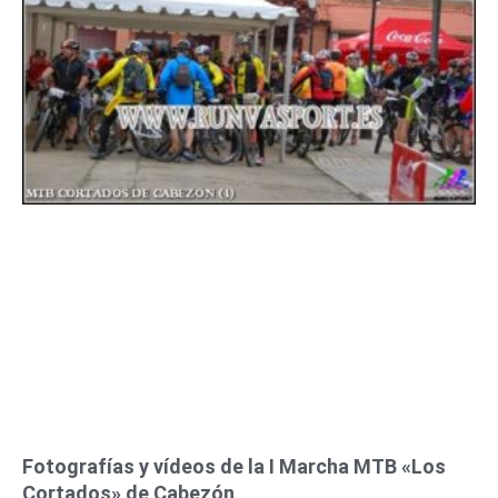
n
n
n
n
n
n
n
a
a
a
a
a
a
a
Fotografías y vídeos de la I Marcha MTB «Los
Cortados» de Cabezón