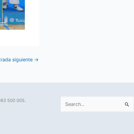
trada siguiente
→
983 500 005.
Buscar
por: