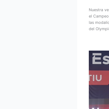
Nuestra v
el Campeon
las modali
del Olympi