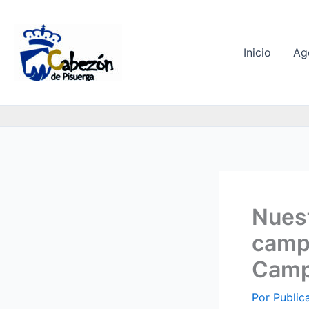
Ir
al
contenido
Inicio
Ag
Nuest
camp
Camp
Por
Public