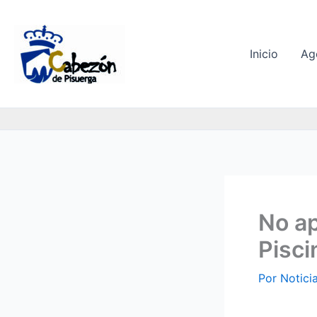
Ir
al
contenido
Inicio
Ag
No ap
Pisci
Por
Notici