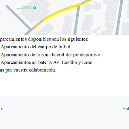
or
En