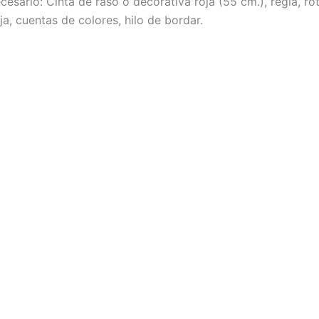
cesario: Cinta de raso o decorativa roja (55 cm.), regla, ro
uja, cuentas de colores, hilo de bordar.