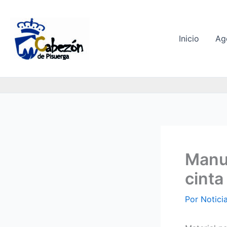
Ir
al
contenido
Inicio
Ag
Manua
cinta
Por
Notici