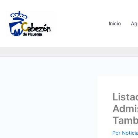
Ir
al
contenido
Inicio
Ag
Lista
Admis
Tamb
Por
Notici