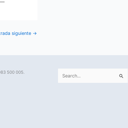
trada siguiente
→
983 500 005.
Buscar
por: