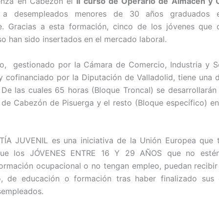
nza en Cabezón el
II curso de Operario de Almacén y C
o a desempleados menores de 30 años graduados
e. Gracias a esta formación, cinco de los jóvenes que 
so han sido insertados en el mercado laboral.
o, gestionado por la Cámara de Comercio, Industria y S
 y cofinanciado por la Diputación de Valladolid, tiene una 
 De las cuales 65 horas (Bloque Troncal) se desarrollarán
 de Cabezón de Pisuerga y el resto (Bloque específico) en 
ÍA JUVENIL es una iniciativa de la Unión Europea que 
 que los JÓVENES ENTRE 16 Y 29 AÑOS que no estén
formación ocupacional o no tengan empleo, puedan recibir
, de educación o formación tras haber finalizado sus 
sempleados.