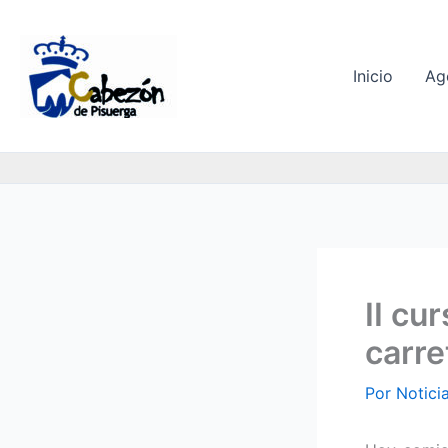
Ir
al
contenido
Inicio
Ag
II cu
carret
Por
Notici