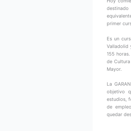
Hoy comie
destinad
equivalent
primer cur
Es un curs
Valladolid
155 horas.
de Cultura
Mayor.
La GARANT
objetivo
estudios, 
de empleo
quedar de