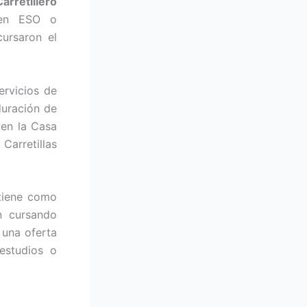
arretillero
 en ESO o
cursaron el
ervicios de
duración de
 en la Casa
Carretillas
tiene como
 cursando
 una oferta
estudios o