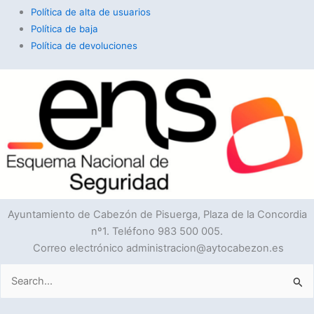
Política de alta de usuarios
Política de baja
Política de devoluciones
Ayuntamiento de Cabezón de Pisuerga, Plaza de la Concordia
nº1. Teléfono 983 500 005.
Correo electrónico administracion@aytocabezon.es
Buscar
por: