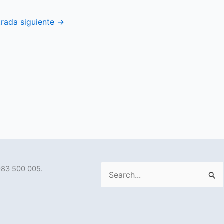
trada siguiente
→
983 500 005.
Buscar
por: