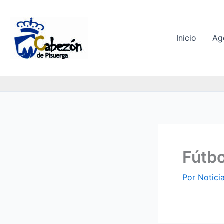
Ir
al
contenido
Inicio
Ag
Fútbo
Por
Notici