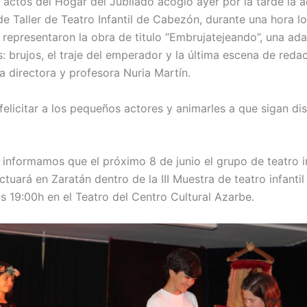
e actos del Hogar del Jubilado acogió ayer por la tarde la 
de Taller de Teatro Infantil de Cabezón, durante una hora l
s representaron la obra de titulo “Embrujatejeando”, una ad
: brujos, el traje del emperador y la última escena de reda
a directora y profesora Nuria Martín.
elicitar a los pequeños actores y animarles a que sigan di
 informamos que el próximo 8 de junio el grupo de teatro in
uará en Zaratán dentro de la III Muestra de teatro infantil y
as 19:00h en el Teatro del Centro Cultural Azarbe.