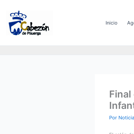
Ir
al
contenido
Inicio
Ag
Final
Infant
Por
Notici