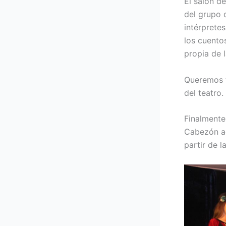
El salón d
del grupo 
intérprete
los cuentos
propia de l
Queremos f
del teatro.
Finalmente
Cabezón act
partir de l