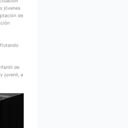
actuación
os jóvenes
aptación de
cción
sfrutando
fantil de
 juvenil, a