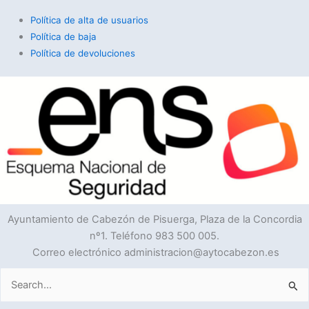
Política de alta de usuarios
Política de baja
Política de devoluciones
Ayuntamiento de Cabezón de Pisuerga, Plaza de la Concordia
nº1. Teléfono 983 500 005.
Correo electrónico administracion@aytocabezon.es
Buscar
por: